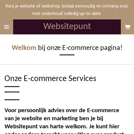
Kies je website of webshop, betaal eenvoudig en ontvang snel,
Ga
met onderhoud volledig up-to-date.
direct
naar
Websitepunt
de
hoofdinhoud
Welkom
bij onze E-commerce pagina!
Onze E-commerce Services
Voor persoonlijk advies over de E-commerce
van je website en marketing ben je bij
Websitepunt van harte welkom. Je kunt hier