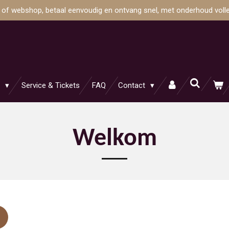
e of webshop, betaal eenvoudig en ontvang snel, met onderhoud volle
n
Service & Tickets
FAQ
Contact
Welkom