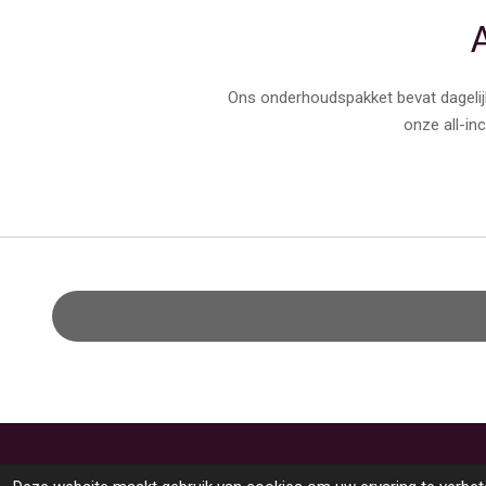
Ons onderhoudspakket bevat dagelijks
onze all-inc
© 2025
All rights reserved
Websitepunt