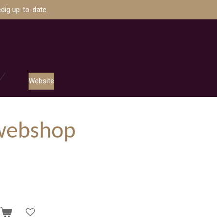
dig up-to-date.
Website
webshop
n