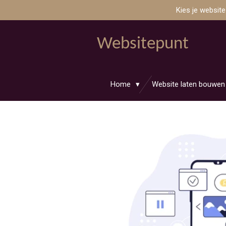
Kies je websit
Ga
direct
naar
Websitepunt
de
hoofdinhoud
Home
Website laten bouwe