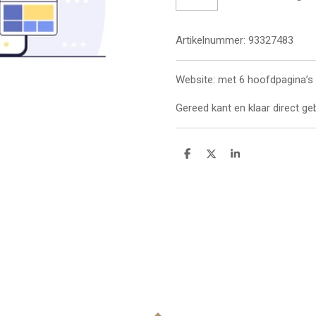
Artikelnummer:
93327483
Website:
met 6 hoofdpagina’s
Gereed kant en klaar direct ge
D
D
S
e
e
h
l
e
a
e
l
r
n
e