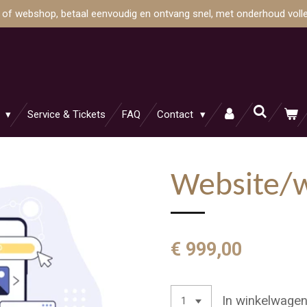
e of webshop, betaal eenvoudig en ontvang snel, met onderhoud volle
n
Service & Tickets
FAQ
Contact
Website/
€ 999,00
In winkelwage