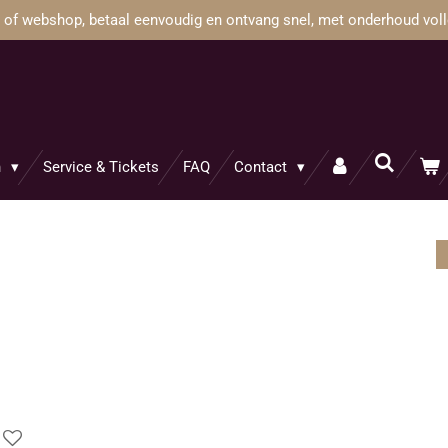
e of webshop, betaal eenvoudig en ontvang snel, met onderhoud volle
n
Service & Tickets
FAQ
Contact