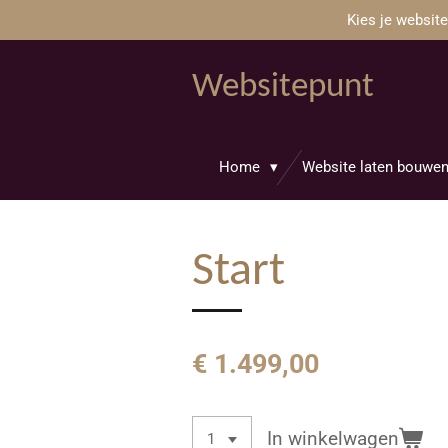
Kies je websit
Ga
direct
naar
Websitepunt
de
hoofdinhoud
Home
Website laten bouwe
Start
€ 1.499,00
In winkelwagen