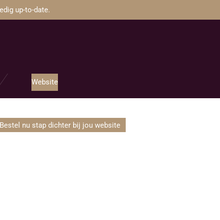
dig up-to-date.
Website
Bestel nu stap dichter bij jou website